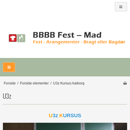
Forside
/
Forside elementer
/
U3z Kursus Aalborg
U3z
U
3z
K
URSUS