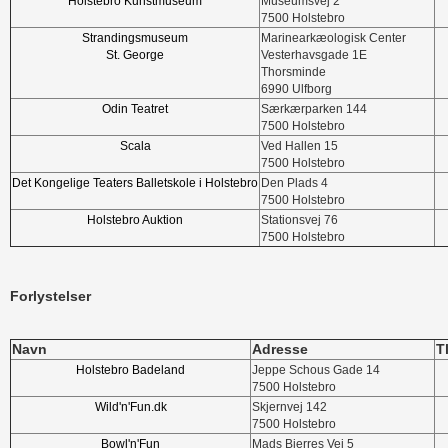
Holstebro Kunstmuseum
Museumsvej 2
7500 Holstebro
Strandingsmuseum
Marinearkæologisk Center
St. George
Vesterhavsgade 1E
Thorsminde
6990 Ulfborg
Odin Teatret
Særkærparken 144
7500 Holstebro
Scala
Ved Hallen 15
7500 Holstebro
Det Kongelige Teaters Balletskole i Holstebro
Den Plads 4
7500 Holstebro
Holstebro Auktion
Stationsvej 76
7500 Holstebro
Forlystelser
Navn
Adresse
Tl
Holstebro Badeland
Jeppe Schous Gade 14
7500 Holstebro
Wild'n'Fun.dk
Skjernvej 142
7500 Holstebro
Bowl'n'Fun
Mads Bjerres Vej 5