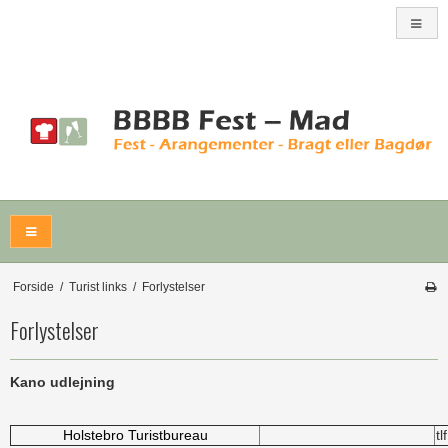
Forside
/
Turist links
/
Forlystelser
Forlystelser
Kano udlejning
Holstebro Turistbureau
t