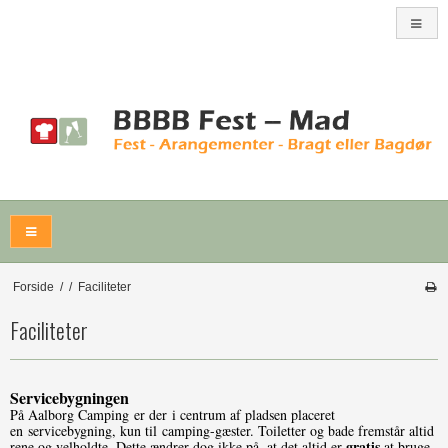
Forside
/
/
Faciliteter
Faciliteter
Servicebygningen
På Aalborg Camping er der i centrum af pladsen placeret
en servicebygning, kun til camping-gæster. Toiletter og bade fremstår altid
gratis
rene og velholdte. Dette ændrer dog ikke på, at det altid er
at bruge