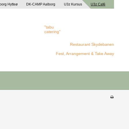
borg Hytteø
DK-CAMP Aalborg
U3z Kursus
U3z Café
"tabu
catering"
Restaurant Skydebanen
Fest, Arrangement & Take Away