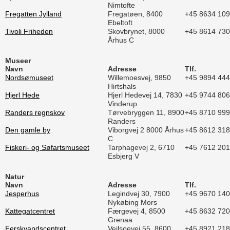
Nimtofte
Fregatten Jylland
Fregatøen, 8400
+45 8634 10
Ebeltoft
Tivoli Friheden
Skovbrynet, 8000
+45 8614 73
Århus C
Museer
Navn
Adresse
Tlf.
Nordsømuseet
Willemoesvej, 9850
+45 9894 44
Hirtshals
Hjerl Hede
Hjerl Hedevej 14, 7830
+45 9744 80
Vinderup
Randers regnskov
Tørvebryggen 11, 8900
+45 8710 99
Randers
Den gamle by
Viborgvej 2 8000 Århus
+45 8612 31
C
Fiskeri- og Søfartsmuseet
Tarphagevej 2, 6710
+45 7612 20
Esbjerg V
Natur
Navn
Adresse
Tlf.
Jesperhus
Legindvej 30, 7900
+45 9670 14
Nykøbing Mors
Kattegatcentret
Færgevej 4, 8500
+45 8632 72
Grenaa
Ferskvandscentret
Vejlsoevej 55, 8600
+45 8921 21