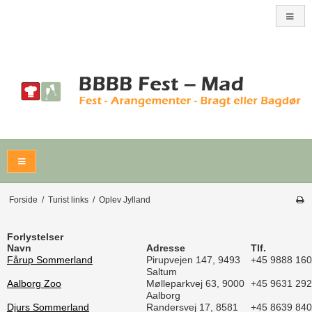
Forside
/
Turist links
/
Oplev Jylland
Forlystelser
Navn
Adresse
Tlf.
Fårup Sommerland
Pirupvejen 147, 9493
+45 9888 16
Saltum
Aalborg Zoo
Mølleparkvej 63, 9000
+45 9631 29
Aalborg
Djurs Sommerland
Randersvej 17, 8581
+45 8639 84