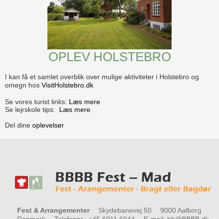
OPLEV HOLSTEBRO
I kan få et samlet overblik over mulige aktiviteter i Holstebro og
omegn hos
VisitHolstebro.dk
Se vores turist links:
Læs mere
Se lejrskole tips:
Læs mere
Del dine
oplevelser
Fest & Arrangementer
Skydebanevej 50
9000 Aalborg
Danmark
Telefonnr.
:
+45 6011 6044
E-mail
:
bb@BBBB.dk