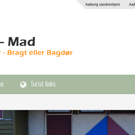
Aalborg vandrerhjem
Aal
me
Turist links