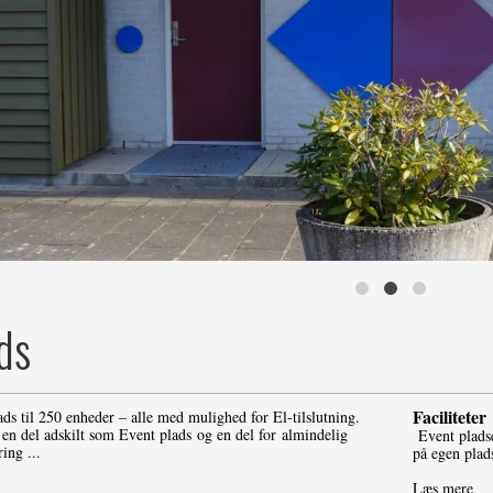
ds
Facilitet
er
s til 250 enheder – alle med mulighed for El-tilslutning.
– en del adskilt som Event plads og en del for almindelig
Event pladse
ing ...
på egen plad
Læs mere