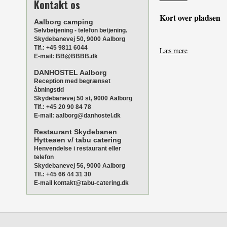
Kontakt os
Kort over pladsen
Aalborg camping
Selvbetjening - telefon betjening.
Skydebanevej 50, 9000 Aalborg
Tlf.: +45 9811 6044
Læs mere
E-mail: BB@BBBB.dk
DANHOSTEL Aalborg
Reception med begrænset
åbningstid
Skydebanevej 50 st, 9000 Aalborg
Tlf.: +45 20 90 84 78
E-mail: aalborg@danhostel.dk
Restaurant Skydebanen
Hytteøen v/ tabu catering
Henvendelse i restaurant eller
telefon
Skydebanevej 56, 9000 Aalborg
Tlf.: +45 66 44 31 30
E-mail kontakt@tabu-catering.dk