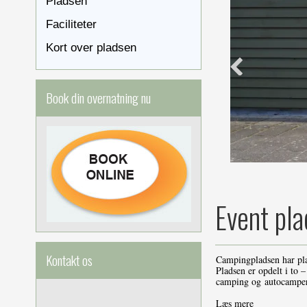
Pladsen
Faciliteter
Kort over pladsen
Book din overnatning nu
Event pla
Kontakt os
Campingpladsen har plad
Pladsen er opdelt i to 
camping og autocamper
Læs mere