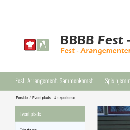
Fest. Arrangement. Sammenkomst
Spis hjem
Forside
/
Event plads - U-experience
Event plads