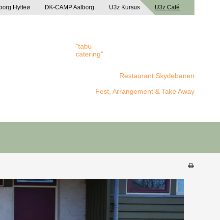
borg Hytteø
DK-CAMP Aalborg
U3z Kursus
U3z Café
"tabu
catering"
Restaurant Skydebanen
Fest, Arrangement & Take Away