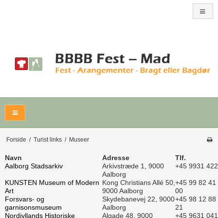
Forside
/
Turist links
/
Museer
Navn
Adresse
Tlf.
Aalborg Stadsarkiv
Arkivstræde 1, 9000
+45 9931 42
Aalborg
KUNSTEN Museum of Modern
Kong Christians Allé 50,
+45 99 82 41
Art
9000 Aalborg
00
Forsvars- og
Skydebanevej 22, 9000
+45 98 12 88
garnisonsmuseum
Aalborg
21
Nordjyllands Historiske
Algade 48, 9000
+45 9631 04