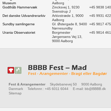
Museum
Aalborg
Godthåb Hammervæk
Zincksvej 1, 9230
+45 9838 14
Svenstrup J
Det danske Udvandrerarkiv
Arkivstræde 1, 9000
+45 9931 42
Aalborg
Sundby samlingerne
Gl. Østergade 8, 9400
+45 9817 47
Nørresundby
Urania Observatoriet
Borgmester
+45 9814 46
Jørgensens Vej 13,
9000 Aalborg
Fest & Arrangementer
Skydebanevej 50
9000 Aalborg
Danmark
Telefonnr.
:
+45 6011 6044
E-mail
:
bb@BBBB.dk
Sitemap