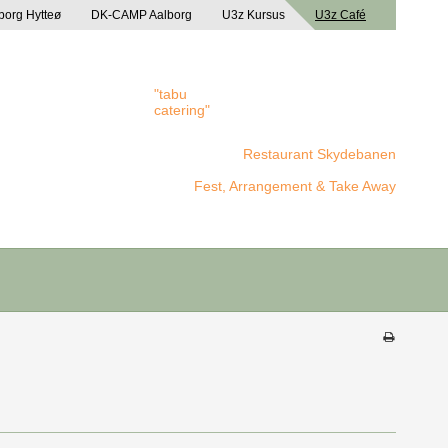
borg Hytteø
DK-CAMP Aalborg
U3z Kursus
U3z Café
"tabu
catering"
Restaurant Skydebanen
Fest, Arrangement & Take Away