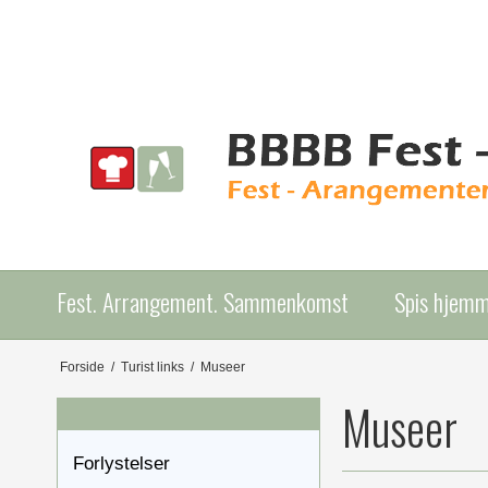
Fest. Arrangement. Sammenkomst
Spis hjem
Forside
/
Turist links
/
Museer
Museer
Forlystelser