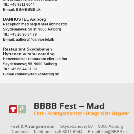
Tlf.: +45 9811 6044
E-mail: BB@BBBB.dk
DANHOSTEL Aalborg
Reception med begrænset åbningstid
Skydebanevej 50 st, 9000 Aalborg
Tlf.: +45 20 90 84 78
E-mail: aalborg@danhostel.dk
Restaurant Skydebanen
Hytteøen v/ tabu catering
Henvendelse i restaurant eller telefon
Skydebanevej 56, 9000 Aalborg
Tlf.: +45 66 44 31 30
E-mail kontakt@tabu-catering.dk
Fest & Arrangementer
Skydebanevej 50
9000 Aalborg
Danmark
Telefonnr.
:
+45 6011 6044
E-mail
:
bb@BBBB.dk