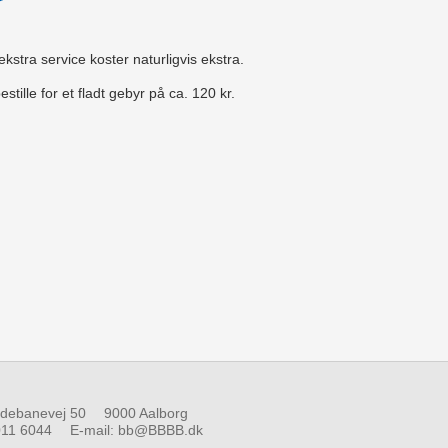
stra service koster naturligvis ekstra.
tille for et fladt gebyr på ca. 120 kr.
debanevej 50
9000 Aalborg
11 6044
E-mail
:
bb@BBBB.dk