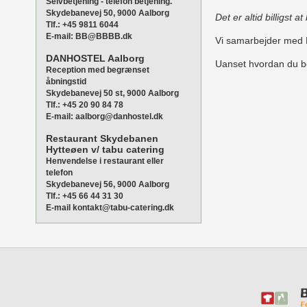
Selvbetjening - telefon betjening.
Skydebanevej 50, 9000 Aalborg
Det er altid billigst 
Tlf.: +45 9811 6044
E-mail: BB@BBBB.dk
Vi samarbejder med B
DANHOSTEL Aalborg
Uanset hvordan du bes
Reception med begrænset
åbningstid
Skydebanevej 50 st, 9000 Aalborg
Tlf.: +45 20 90 84 78
E-mail: aalborg@danhostel.dk
Restaurant Skydebanen
Hytteøen v/ tabu catering
Henvendelse i restaurant eller
telefon
Skydebanevej 56, 9000 Aalborg
Tlf.: +45 66 44 31 30
E-mail kontakt@tabu-catering.dk