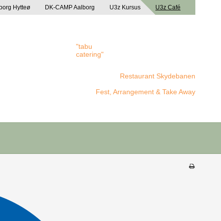
borg Hytteø
DK-CAMP Aalborg
U3z Kursus
U3z Café
"tabu
catering"
Restaurant Skydebanen
Fest, Arrangement & Take Away