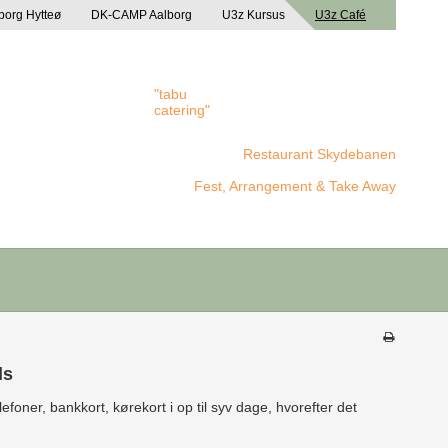
borg Hytteø
DK-CAMP Aalborg
U3z Kursus
U3z Café
"tabu
catering"
Restaurant Skydebanen
Fest, Arrangement & Take Away
ds
foner, bankkort, kørekort i op til syv dage, hvorefter det