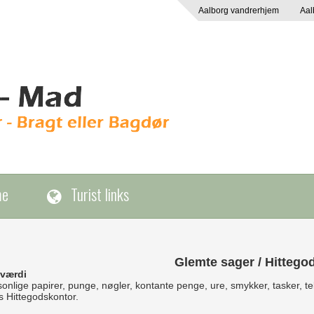
Aalborg vandrerhjem
Aal
me
Turist links
Glemte sager / Hittego
 værdi
lige papirer, punge, nøgler, kontante penge, ure, smykker, tasker, tele
ts Hittegodskontor.