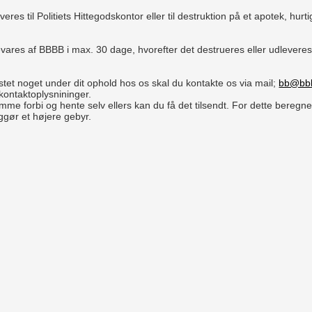
res til Politiets Hittegodskontor eller til destruktion på et apotek, hurti
ares af BBBB i max. 30 dage, hvorefter det destrueres eller udleveres 
stet noget under dit ophold hos os skal du kontakte os via mail;
bb@bb
kontaktoplysnininger.
mme forbi og hente selv ellers kan du få det tilsendt. For dette beregne
gør et højere gebyr.