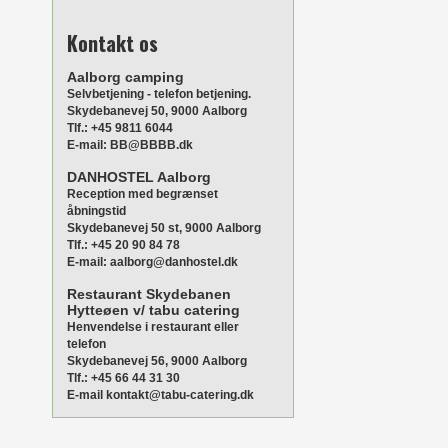
Kontakt os
Aalborg camping
Selvbetjening - telefon betjening.
Skydebanevej 50, 9000 Aalborg
Tlf.: +45 9811 6044
E-mail: BB@BBBB.dk
DANHOSTEL Aalborg
Reception med begrænset
åbningstid
Skydebanevej 50 st, 9000 Aalborg
Tlf.: +45 20 90 84 78
E-mail: aalborg@danhostel.dk
Restaurant Skydebanen
Hytteøen v/ tabu catering
Henvendelse i restaurant eller
telefon
Skydebanevej 56, 9000 Aalborg
Tlf.: +45 66 44 31 30
E-mail kontakt@tabu-catering.dk